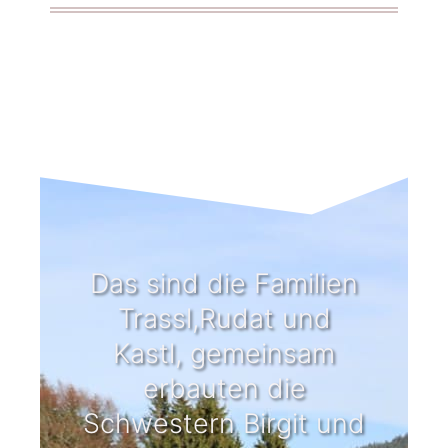
Das sind die Familien
Trassl,Rudat und
Kastl, gemeinsam
erbauten die
Schwestern Birgit und