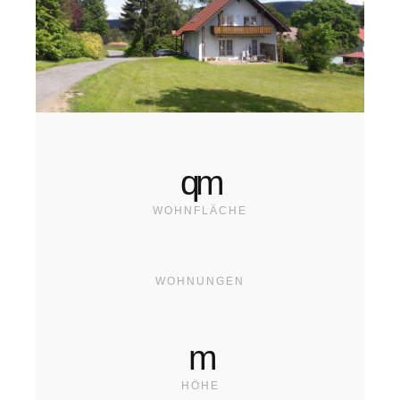
qm
WOHNFLÄCHE
WOHNUNGEN
m
HÖHE